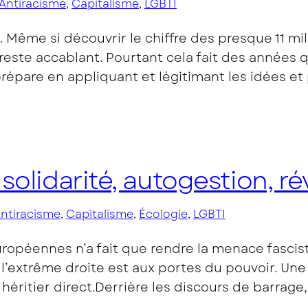
Antiracisme
, 
Capitalisme
, 
LGBTI
 Même si découvrir le chiffre des presque 11 mill
reste accablant. Pourtant cela fait des années
 prépare en appliquant et légitimant les idées e
 solidarité, autogestion, ré
ntiracisme
, 
Capitalisme
, 
Écologie
, 
LGBTI
Européennes n’a fait que rendre la menace fascis
’extrême droite est aux portes du pouvoir. Une 
héritier direct.Derrière les discours de barrage,