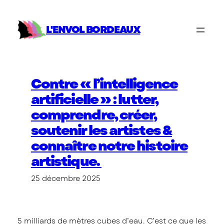
Aller
au
L'ENVOL BORDEAUX
contenu
Contre « l’intelligence
artificielle » : lutter,
comprendre, créer,
soutenir les artistes &
connaître notre histoire
artistique.
25 décembre 2025
5 milliards de mètres cubes d’eau. C’est ce que les