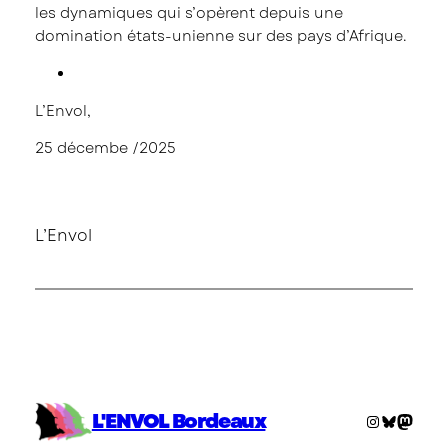
les dynamiques qui s’opèrent depuis une
domination états-unienne sur des pays d’Afrique.
L’Envol,
25 décembe /2025
L’Envol
L'ENVOL Bordeaux
Instagra
Bluesky
Mast